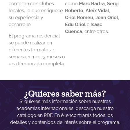
compitan con clubes
como
Marc Bartra, Sergi
locales, lo que enriquece
Roberto, Aleix Vidal,
su experiencia y
Oriol Romeu, Joan Oriol,
desarrollo.
Edu Oriol
e
Isaac
Cuenca
, entre otros.
El programa residencial
se puede realizar en
diferentes formatos: 1
semana, 1 mes, 3 meses o
una temporada completa.
¿Quieres saber más?
Si quieres más información sobre nuestras
academias internacionales, descarga nuestro
catálogo en PDF. En él encontrarás todos los
detalles y contenidos de interés sobre el programa.