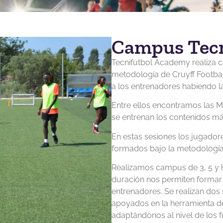
Campus Tecn
Tecnifutbol Academy realiza c
metodología de Cruyff Footbal
a los entrenadores habiendo la 
Entre ellos encontramos las M
se entrenan los contenidos má
En estas sesiones los jugador
formados bajo la metodología 
Realizamos campus de 3, 5 y h
duración nos permiten formar
entrenadores. Se realizan dos 
apoyados en la herramienta de
adaptándonos al nivel de los fu