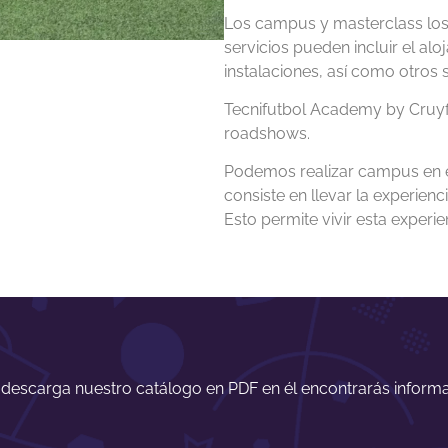
Los campus y masterclass los
servicios pueden incluir el al
instalaciones, así como otros s
Tecnifutbol Academy by Cruyff
roadshows.
Podemos realizar campus en e
consiste en llevar la experienc
Esto permite vivir esta experi
 descarga nuestro catálogo en PDF en él encontrarás inform