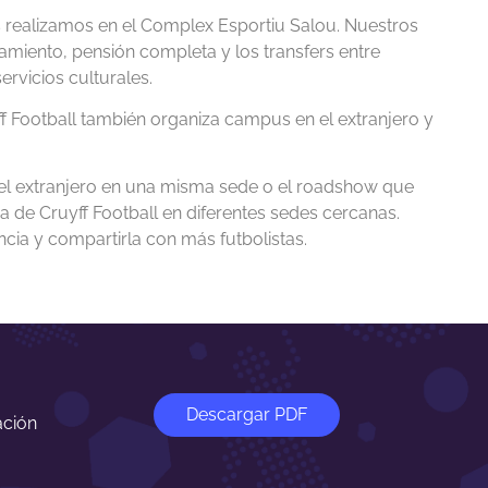
 realizamos en el Complex Esportiu Salou. Nuestros
ojamiento, pensión completa y los transfers entre
ervicios culturales.
 Football también organiza campus en el extranjero y
l extranjero en una misma sede o el roadshow que
ia de Cruyff Football en diferentes sedes cercanas.
encia y compartirla con más futbolistas.
Descargar PDF
ación