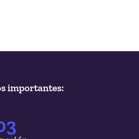
os importantes:
03