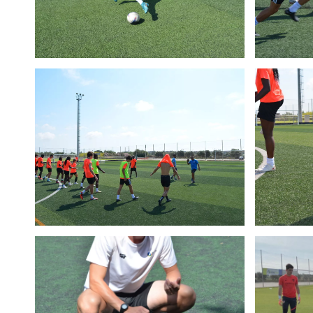
D
(B43604412). Purpose: Your data are required t
*
contract services. Recipients: Personal data sha
personal data shall not be the object of any c
you. Exercise of rights: You may withdraw your c
sending an email to info@tecnifutbol.academy, or
Spanish Data Protection Agency at: www.aepd
Envíame el pdf