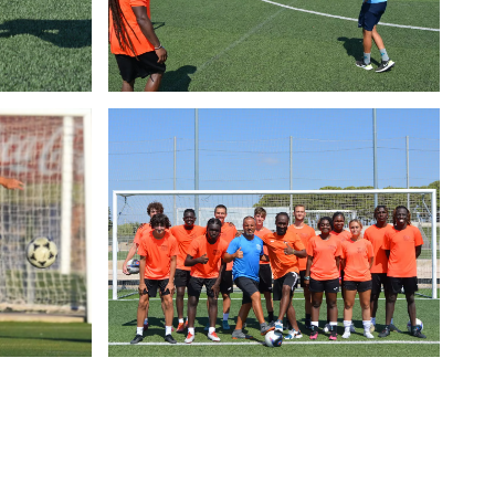
 express consent and the execution of pre-
equired by law or by judicial authorities. Your
as they may be required to be in contact with
, object to processing, and portability by
gona). You may also file a complaint with the